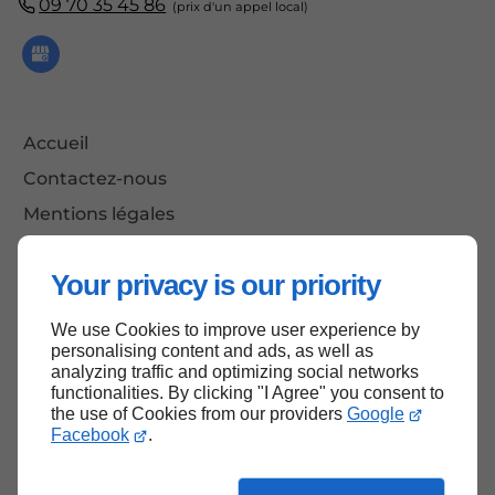
09 70 35 45 86
Accueil
Contactez-nous
Mentions légales
Plan du site
Your privacy is our priority
We use Cookies to improve user experience by
Haut de page
personalising content and ads, as well as
analyzing traffic and optimizing social networks
functionalities. By clicking "I Agree" you consent to
the use of Cookies from our providers
Google
Facebook
.