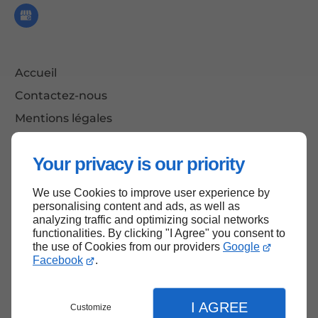
Accueil
Contactez-nous
Mentions légales
Plan du site
Your privacy is our priority
We use Cookies to improve user experience by
Haut de page
personalising content and ads, as well as
analyzing traffic and optimizing social networks
functionalities. By clicking "I Agree" you consent to
the use of Cookies from our providers
Google
Facebook
.
I AGREE
Customize