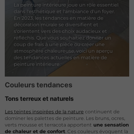
La peinture intérieure joue un rôle essentiel
dans l'esthétique et l'ambiance d'un foyer.
En 2023, les tendances en matière de
décoration murale se diversifient et
s'orientent vers des choix audacieux et
réfléchis. Que vous souhaitiez donner un
coup de frais à une pièce ou créer une
atmosphère chaleureuse, voici un aperçu
des tendances actuelles en matière de
peinture intérieure.
Couleurs tendances
Tons terreux et naturels
Les teintes inspirées de la nature
continuent de
dominer les palettes de peinture. Les bruns, ocres,
verts mousse et terracota apportent
une sensation
de chaleur et de confort
. Ces couleurs évoquent la